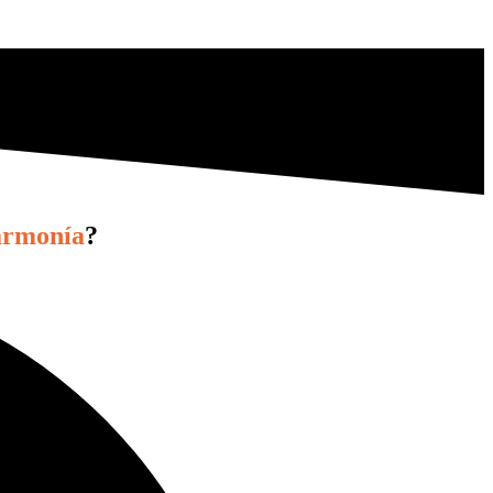
armonía
?