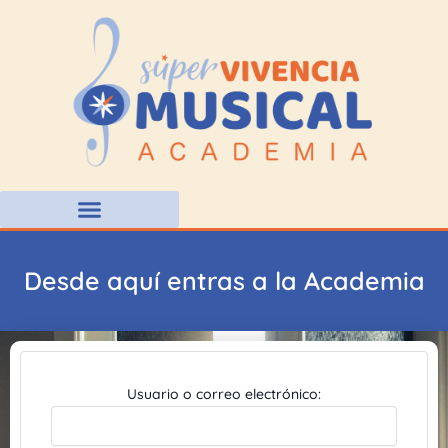
Ir
al
contenido
Desde aquí entras a la Academia
Usuario o correo electrónico: