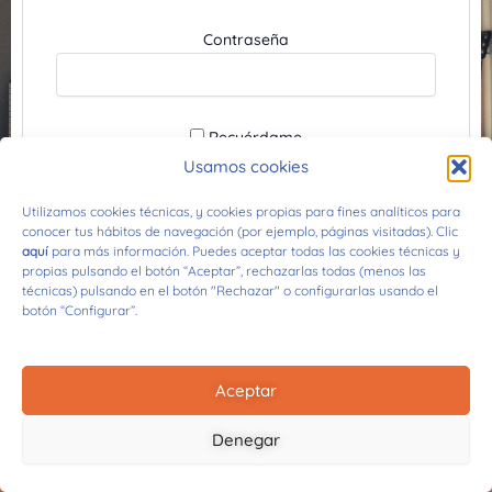
Contraseña
Recuérdame
Usamos cookies
¿Has perdido tu contraseña?
Utilizamos cookies técnicas, y cookies propias para fines analíticos para
conocer tus hábitos de navegación (por ejemplo, páginas visitadas). Clic
aquí
para más información. Puedes aceptar todas las cookies técnicas y
propias pulsando el botón “Aceptar”, rechazarlas todas (menos las
técnicas) pulsando en el botón "Rechazar" o configurarlas usando el
botón “Configurar”.
Aceptar
© 2026 Diego M. Pecharromán
Todos los derechos reservados
Denegar
Aviso Legal
Cookies
Privacidad