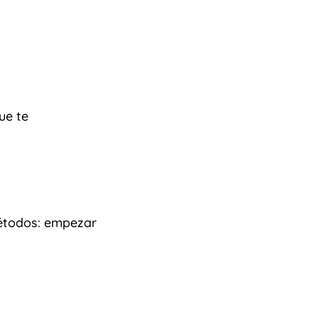
ue te
métodos: empezar