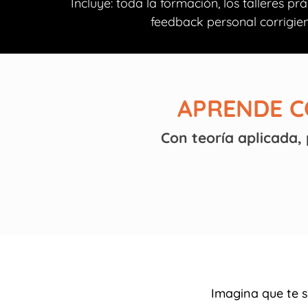
Incluye: toda la formación, los talleres pr
feedback personal corrigien
APRENDE C
Con teoría aplicada,
Imagina que te s