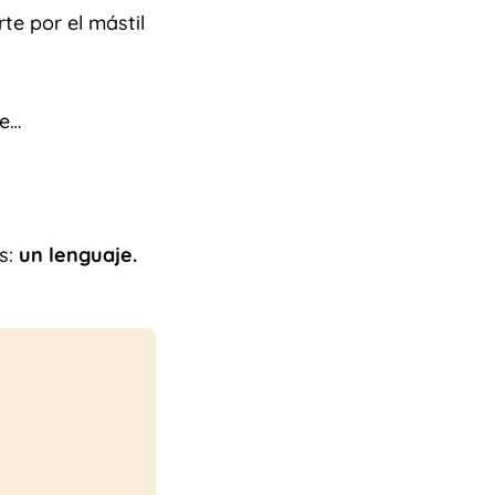
e por el mástil
te…
s:
un lenguaje.