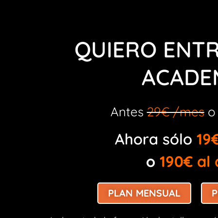
QUIERO ENTR
ACADE
Antes
29€ /mes
Ahora sólo
19
o
190€ al
PLAN MENSUAL
P