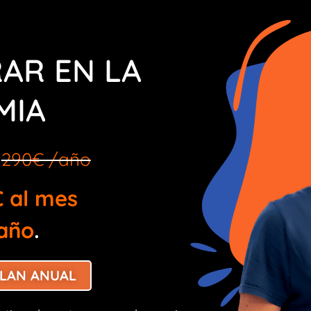
AR EN LA
MIA
o
290€ /año
€ al mes
 año
.
LAN ANUAL