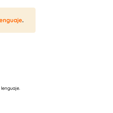
lenguaje
.
 lenguaje.