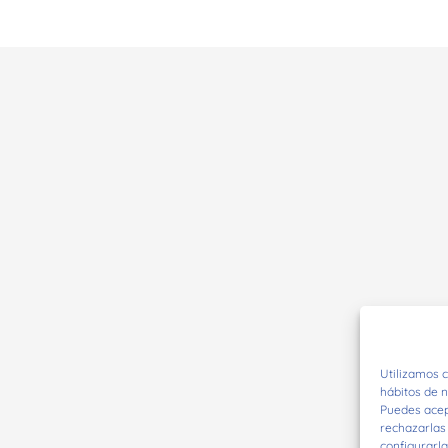
Utilizamos c
hábitos de n
Puedes acept
rechazarlas
configurarla