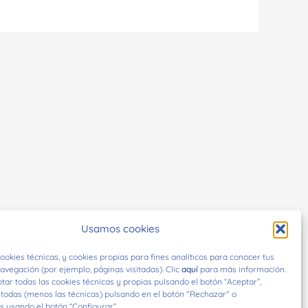
Usamos cookies
ookies técnicas, y cookies propias para fines analíticos para conocer tus
avegación (por ejemplo, páginas visitadas). Clic
aquí
para más información.
ar todas las cookies técnicas y propias pulsando el botón “Aceptar”,
 todas (menos las técnicas) pulsando en el botón "Rechazar" o
s usando el botón “Configurar”.