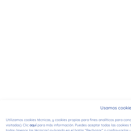
Usamos cooki
Utilizamos cookies técnicas, y cookies propias para fines analíticos para co
visitadas). Clic
aquí
para más información. Puedes aceptar todas las cookies t
todas (menos las técnicas) pulsando en el botón "Rechazar" o configurarlas u