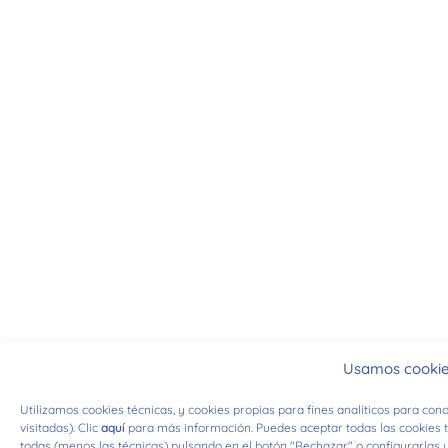
Usamos cooki
Utilizamos cookies técnicas, y cookies propias para fines analíticos para co
visitadas). Clic
aquí
para más información. Puedes aceptar todas las cookies t
todas (menos las técnicas) pulsando en el botón "Rechazar" o configurarlas u