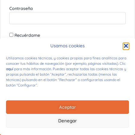
Contraseña
Recuérdame
Usamos cookies
¿Has perdido tu contraseña?
Utilizamos cookies técnicas, y cookies propias para fines analíticos para
conocer tus hábitos de navegación (por ejemplo, páginas visitadas). Clic
aquí
para más información. Puedes aceptar todas las cookies técnicas y
propias pulsando el botón “Aceptar”, rechazarlas todas (menos las
técnicas) pulsando en el botón "Rechazar" o configurarlas usando el
botón “Configurar”.
Aceptar
© 2026 Diego M. Pecharromán
Todos los derechos reservados
Denegar
Aviso Legal
Cookies
Privacidad