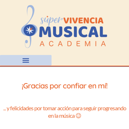
Ir
al
contenido
¡Gracias por confiar en mí!
... y felicidades por tomar acción para seguir progresando
en la música 😉